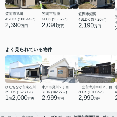
笠間市旭町
笠間市鯉淵
笠間市鯉淵
4SLDK (100.44㎡)
4LDK (95.57㎡)
4SLDK (97.20㎡)
4
2,390
2,090
2,190
万円
万円
万円
よく見られている物件
ひたちなか市東石川２丁目
水戸市見川２丁目
日立市滑川本町２丁目
2SLDK (162.71㎡)
3LDK (102.27㎡)
3LDK (101.02㎡)
4
1
2,000
2,999
2,990
億
万円
万円
万円