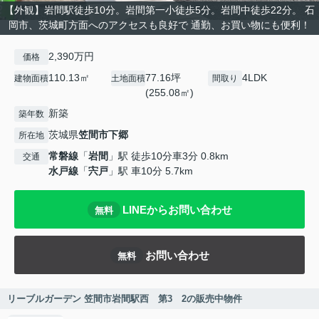
【外観】岩間駅徒歩10分。岩間第一小徒歩5分。岩間中徒歩22分。 石
岡市、茨城町方面へのアクセスも良好で 通勤、お買い物にも便利！
2,390万円
価格
110.13㎡
77.16坪
4LDK
建物面積
土地面積
間取り
(255.08㎡)
新築
築年数
茨城県
笠間市
下郷
所在地
常磐線
「
岩間
」駅 徒歩10分車3分 0.8km
交通
水戸線
「
宍戸
」駅 車10分 5.7km
LINEからお問い合わせ
無料
お問い合わせ
無料
リーブルガーデン 笠間市岩間駅西 第3 2の販売中物件