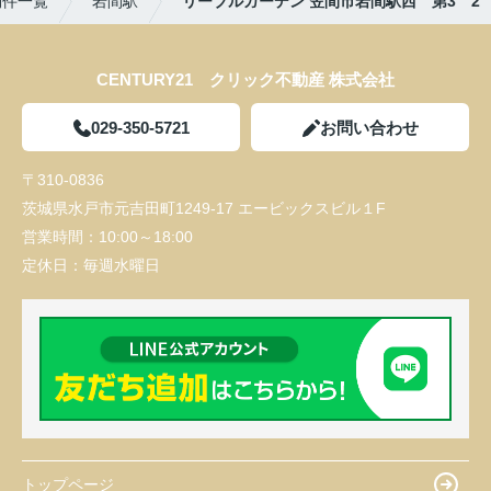
物件一覧
岩間駅
リーブルガーデン 笠間市岩間駅西 第3 2
CENTURY21 クリック不動産 株式会社
029-350-5721
お問い合わせ
〒310-0836
茨城県水戸市元吉田町1249-17 エービックスビル１F
営業時間：
10:00～18:00
定休日：
毎週水曜日
トップページ