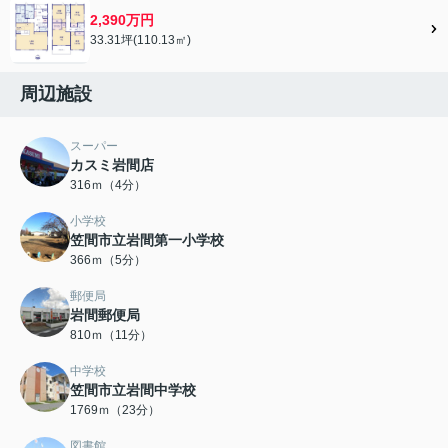
2,390万円
33.31坪(110.13㎡)
周辺施設
スーパー
カスミ岩間店
316ｍ（4分）
小学校
笠間市立岩間第一小学校
366ｍ（5分）
郵便局
岩間郵便局
810ｍ（11分）
中学校
笠間市立岩間中学校
1769ｍ（23分）
図書館