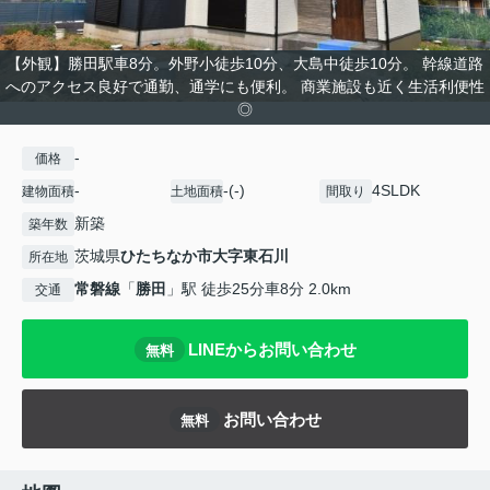
【外観】勝田駅車8分。外野小徒歩10分、大島中徒歩10分。 幹線道路
へのアクセス良好で通勤、通学にも便利。 商業施設も近く生活利便性
◎
-
価格
-
-(-)
4SLDK
建物面積
土地面積
間取り
新築
築年数
茨城県
ひたちなか市
大字東石川
所在地
常磐線
「
勝田
」駅 徒歩25分車8分 2.0km
交通
LINEからお問い合わせ
無料
お問い合わせ
無料