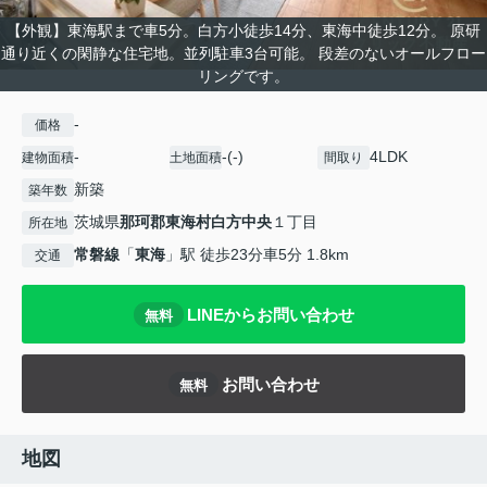
【外観】東海駅まで車5分。白方小徒歩14分、東海中徒歩12分。 原研
通り近くの閑静な住宅地。並列駐車3台可能。 段差のないオールフロー
リングです。
-
価格
-
-(-)
4LDK
建物面積
土地面積
間取り
新築
築年数
茨城県
那珂郡東海村
白方中央
１丁目
所在地
常磐線
「
東海
」駅 徒歩23分車5分 1.8km
交通
LINEからお問い合わせ
無料
お問い合わせ
無料
地図