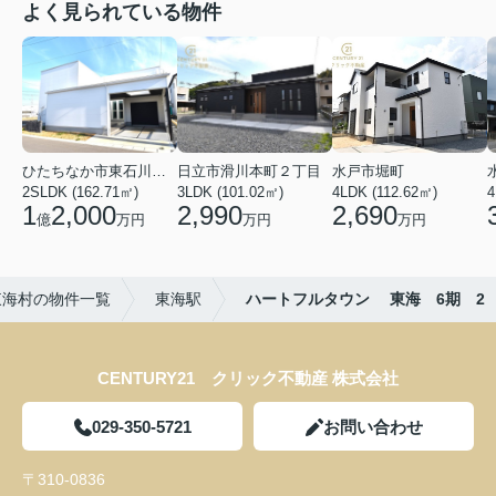
よく見られている物件
ひたちなか市東石川２丁目
日立市滑川本町２丁目
水戸市堀町
2SLDK (162.71㎡)
3LDK (101.02㎡)
4LDK (112.62㎡)
4
1
2,000
2,990
2,690
億
万円
万円
万円
東海村の物件一覧
東海駅
ハートフルタウン 東海 6期 2
CENTURY21 クリック不動産 株式会社
029-350-5721
お問い合わせ
〒310-0836