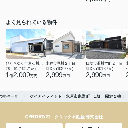
よく見られている物件
ひたちなか市東石川２丁目
水戸市見川２丁目
日立市滑川本町２丁目
2SLDK (162.71㎡)
3LDK (102.27㎡)
3LDK (101.02㎡)
4
1
2,000
2,999
2,990
億
万円
万円
万円
の物件一覧
ケイアイフィット 水戸市東野町 1期 限定１棟！
CENTURY21 クリック不動産 株式会社