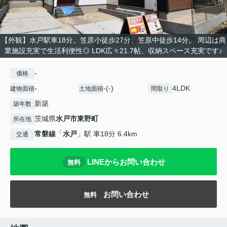
【外観】水戸駅車18分。笠原小徒歩27分、笠原中徒歩14分。 周辺は商
業施設充実で生活利便性◎ LDK広々21.7帖、収納スペース充実です♪
-
価格
-
-(-)
4LDK
建物面積
土地面積
間取り
新築
築年数
茨城県
水戸市
東野町
所在地
常磐線
「
水戸
」駅 車18分 6.4km
交通
LINEからお問い合わせ
無料
お問い合わせ
無料