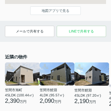
地図アプリで見る
メールで共有する
LINEで共有する
近隣の物件
笠間市旭町
笠間市鯉淵
笠間市鯉淵
4SLDK (100.44㎡)
4LDK (95.57㎡)
4SLDK (97.20㎡)
4
2,390
2,090
2,190
万円
万円
万円