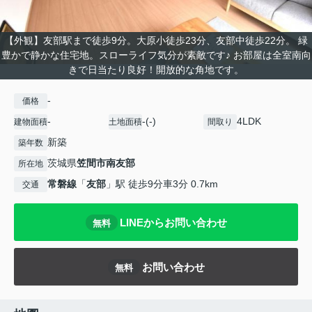
【外観】友部駅まで徒歩9分。大原小徒歩23分、友部中徒歩22分。 緑
豊かで静かな住宅地。スローライフ気分が素敵です♪ お部屋は全室南向
きで日当たり良好！開放的な角地です。
-
価格
-
-(-)
4LDK
建物面積
土地面積
間取り
新築
築年数
茨城県
笠間市
南友部
所在地
常磐線
「
友部
」駅 徒歩9分車3分 0.7km
交通
LINEからお問い合わせ
無料
お問い合わせ
無料