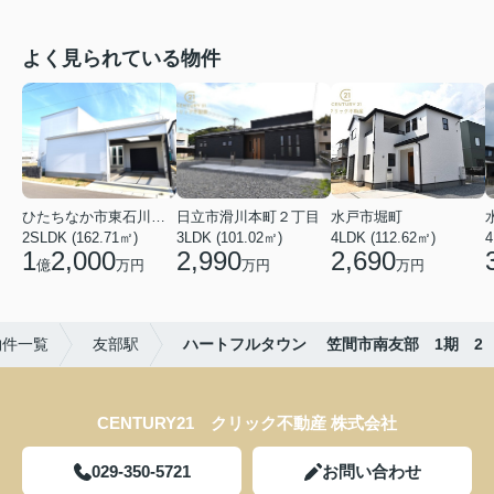
よく見られている物件
ひたちなか市東石川２丁目
日立市滑川本町２丁目
水戸市堀町
2SLDK (162.71㎡)
3LDK (101.02㎡)
4LDK (112.62㎡)
4
1
2,000
2,990
2,690
億
万円
万円
万円
物件一覧
友部駅
ハートフルタウン 笠間市南友部 1期 2
CENTURY21 クリック不動産 株式会社
029-350-5721
お問い合わせ