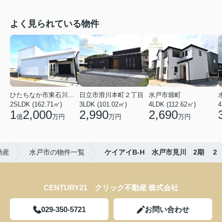
よく見られている物件
ひたちなか市東石川２丁目
日立市滑川本町２丁目
水戸市堀町
2SLDK (162.71㎡)
3LDK (101.02㎡)
4LDK (112.62㎡)
4
1
2,000
2,990
2,690
億
万円
万円
万円
動産
水戸市の物件一覧
ケイアイB-H 水戸市見川 2期 2
CENTURY21 クリック不動産 株式会社
029-350-5721
お問い合わせ