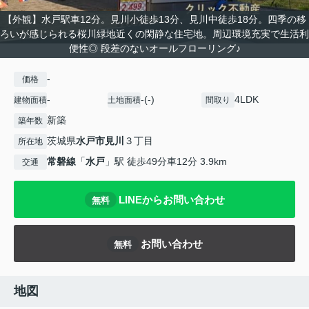
【外観】水戸駅車12分。見川小徒歩13分、見川中徒歩18分。四季の移
ろいが感じられる桜川緑地近くの閑静な住宅地。周辺環境充実で生活利
便性◎ 段差のないオールフローリング♪
-
価格
-
-(-)
4LDK
建物面積
土地面積
間取り
新築
築年数
茨城県
水戸市
見川
３丁目
所在地
常磐線
「
水戸
」駅 徒歩49分車12分 3.9km
交通
LINEからお問い合わせ
無料
お問い合わせ
無料
地図