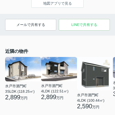
地図アプリで見る
メールで共有する
LINEで共有する
近隣の物件
水戸市酒門町
水戸市酒門町
3
4LDK (122.51㎡)
3SLDK (118.25㎡)
水戸市酒門町
2,899
2,899
万円
万円
4LDK (100.44㎡)
2,590
万円